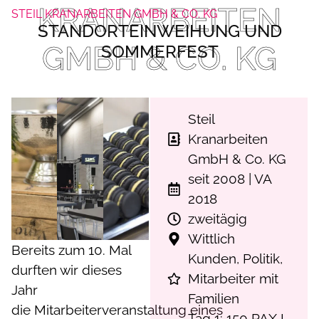
KRANARBEITEN
STEIL KRANARBEITEN GMBH & CO. KG
STANDORTEINWEIHUNG UND
GMBH & CO. KG
SOMMERFEST
Steil
Kranarbeiten
GmbH & Co. KG
seit 2008 | VA
2018
zweitägig
Wittlich
Bereits zum 10. Mal
Kunden, Politik,
durften wir dieses
Mitarbeiter mit
Jahr
Familien
die Mitarbeiterveranstaltung eines
Tag 1: 150 PAX I