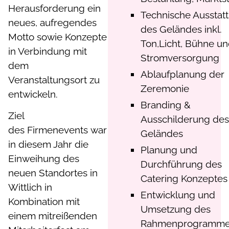
Herausforderung ein
Technische Ausstat
neues, aufregendes
des Geländes inkl.
Motto sowie Konzepte
Ton,Licht, Bühne u
in Verbindung mit
Stromversorgung
dem
Ablaufplanung der
Veranstaltungsort zu
Zeremonie
entwickeln.
Branding &
Ziel
Ausschilderung de
des Firmenevents war
Geländes
in diesem Jahr die
Planung und
Einweihung des
Durchführung des
neuen Standortes in
Catering Konzeptes
Wittlich in
Entwicklung und
Kombination mit
Umsetzung des
einem mitreißenden
Rahmenprogramm