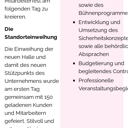
Mitarbeiterfest am
sowie des
folgenden Tag zu
Bühnenprogramme
kreieren.
Entwicklung und
Die
Umsetzung des
Standorteinweihung
Sicherheitskonzept
sowie alle behördli
Die Einweihung der
Absprachen
neuen Halle und
Budgetierung und
damit des neuen
begleitendes Contro
Stützpunkts des
Professionelle
Unternehmens wurde
Veranstaltungsbegl
am ersten Tag
gemeinsam mit 150
geladenen Kunden
und Mitarbeitern
gefeiert. Stilvoll und