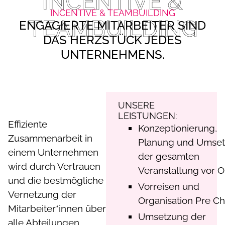
INCENTIVE &
INCENTIVE & TEAMBUILDING
TEAMBUILDING
ENGAGIERTE MITARBEITER SIND
DAS HERZSTÜCK JEDES
UNTERNEHMENS.
UNSERE
LEISTUNGEN:
Effiziente
Konzeptionierung,
Zusammenarbeit in
Planung und Umse
einem Unternehmen
der gesamten
wird durch Vertrauen
Veranstaltung vor O
und die bestmögliche
Vorreisen und
Vernetzung der
Organisation Pre C
Mitarbeiter*innen über
Umsetzung der
alle Abteilungen