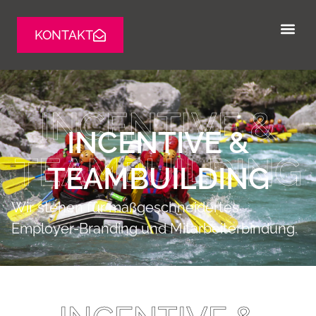
KONTAKT
INCENTIVE &
INCENTIVE &
TEAMBUILDING
TEAMBUILDING
Wir stehen für maßgeschneidertes
Employer-Branding und Mitarbeiterbindung.