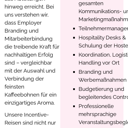
gesamten
hinweg erreicht. Bei
Kommunikations- u
uns verstehen wir,
Marketingmaßnah
dass Employer
Teilnehmermanage
Branding und
Hospitality Desks &
Mitarbeiterbindung
Schulung der Host
die treibende Kraft für
nachhaltigen Erfolg
Koordination, Logist
sind – vergleichbar
Handling vor Ort
mit der Auswahl und
Branding und
Verbindung der
Werbemaßnahmen
feinsten
Budgetierung und
Kaffeebohnen für ein
begleitendes Contro
einzigartiges Aroma.
Professionelle
mehrsprachige
Unsere Incentive-
Veranstaltungsbegl
Reisen sind nicht nur