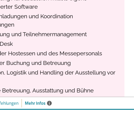
erter Software
nladungen und Koordination
ungen
erung und Teilnehmermanagement
 Desk
der Hostessen und des Messepersonals
er Buchung und Betreuung
on, Logistik und Handling der Ausstellung vor
 Betreuung, Ausstattung und Bühne
 und Werbemaßnahmen
Mehr Infos
i
ehlungen
 der Werbeartikel
d Durchführung des Cateringkonzeptes,
g der Aussteller