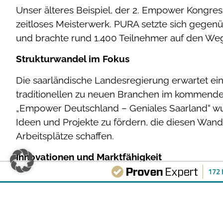
Unser älteres Beispiel, der 2. Empower Kongres
zeitloses Meisterwerk. PURA setzte sich gege
und brachte rund 1.400 Teilnehmer auf den Weg
Strukturwandel im Fokus
Die saarländische Landesregierung erwartet ei
traditionellen zu neuen Branchen im kommenden
„Empower Deutschland – Geniales Saarland“ wu
Ideen und Projekte zu fördern, die diesen Wan
Arbeitsplätze schaffen.
Innovationen und Marktfähigkeit
172
Von der Bestandsaufnahme bis zur Umsetzung: M
gab Einblicke in Innovationen bei Unternehmen 
beleuchtete, wie Ideen schneller in marktfähi
können.