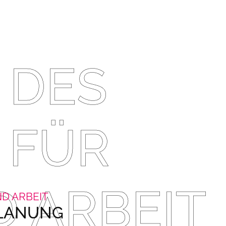
 DES
 FÜR
 ARBEIT
D ARBEIT
PLANUNG