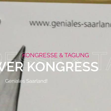
ESSE & 
KONGRESSE & TAGUNG
ER KONGRESS
Geniales Saarland!