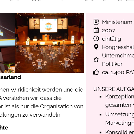
Ministerium 
2007
eintätig
Kongresshal
Unternehmen
Politiker
ca. 1.400 P
Saarland
UNSERE AUFGA
en Wirklichkeit werden und die
Konzeptio
 verstehen wir, dass die
gesamten V
ist als nur die Organisation von
Umsetzung
andlungen zu verwandeln.
Marketin
hte
Konsolidie