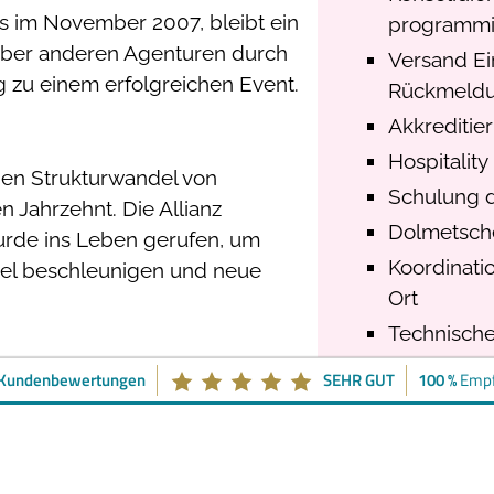
s im November 2007, bleibt ein
programmi
nüber anderen Agenturen durch
Versand Ei
 zu einem erfolgreichen Event.
Rückmeld
Akkrediti
Hospitality
nen Strukturwandel von
Schulung 
 Jahrzehnt. Die Allianz
Dolmetsch
rde ins Leben gerufen, um
Koordinati
del beschleunigen und neue
Ort
Technische
Branding
 Kundenbewertungen
SEHR GUT
100 %
Empf
inisterpräsident Peter Müller
Produktion
und Instituten. Der Kongress
Planung un
ge Produkte umgesetzt werden
Verpflegun