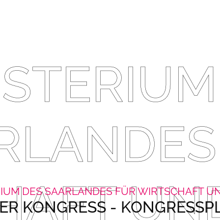
ISTERIUM
RLANDES
HAFT UND
RIUM DES SAARLANDES FÜR WIRTSCHAFT UN
R KONGRESS - KONGRESS