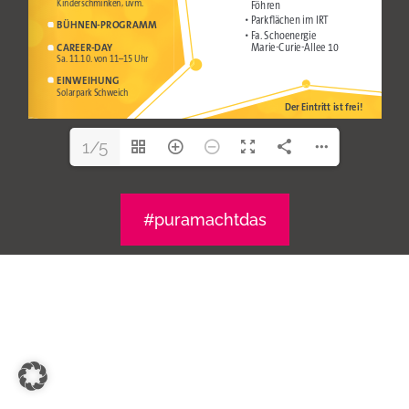
1/5
#puramachtdas